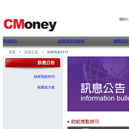
關於C
系統簡介
創新理念與技術
優勢評比
首頁
> 訊息公告
> 財經焦點特刊
財經焦點特刊
校園放大鏡