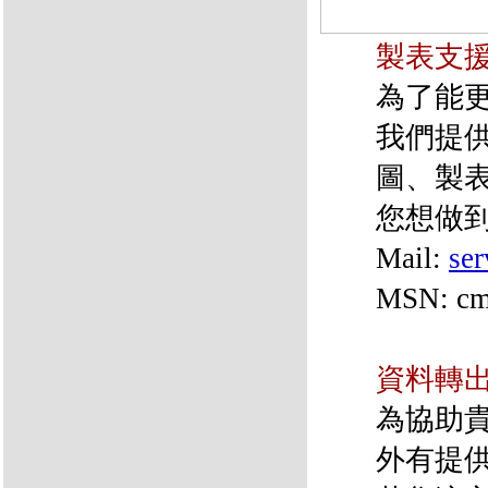
製表支
為了能
我們提
圖、製
您想做
Mail:
se
MSN: cm
資料轉
為協助
外有提